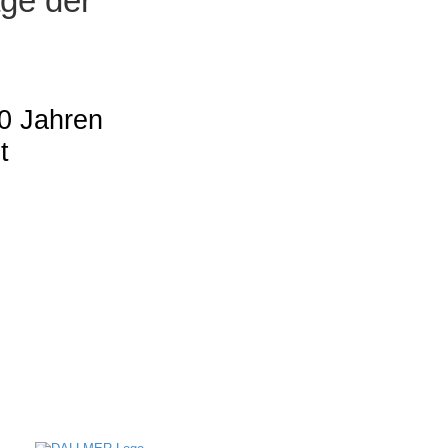
ge der
50 Jahren
t